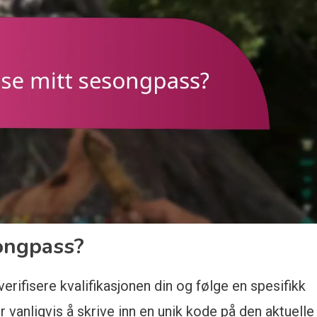
ongpass?
erifisere kvalifikasjonen din og følge en spesifikk
r vanligvis å skrive inn en unik kode på den aktuelle