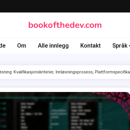
bookofthedev.com
de
Om
Alle innlegg
Kontakt
Språk
ning: Kvalifikasjonskriterier, Innløsningsprosess, Plattformspecifik