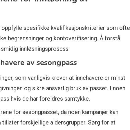
ppfylle spesifikke kvalifikasjonskriterier som ofte
ske begrensninger og kontoverifisering. Å forstå
n smidig innløsningsprosess.
ehavere av sesongpass
nger, som vanligvis krever at innehavere er minst
givningen og sikre ansvarlig bruk av passet. I noen
t pass hvis de har foreldres samtykke.
kårene for sesongpasset, da noen kampanjer kan
illater forskjellige aldersgrupper. Sørg for at