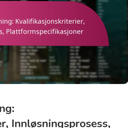
ng:
er, Innløsningsprosess,