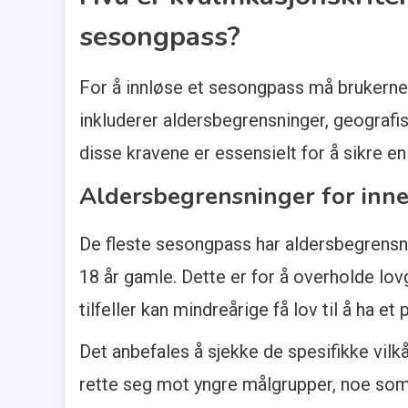
sesongpass?
For å innløse et sesongpass må brukerne o
inkluderer aldersbegrensninger, geografi
disse kravene er essensielt for å sikre e
Aldersbegrensninger for inn
De fleste sesongpass har aldersbegrensni
18 år gamle. Dette er for å overholde lov
tilfeller kan mindreårige få lov til å ha e
Det anbefales å sjekke de spesifikke vil
rette seg mot yngre målgrupper, noe som t