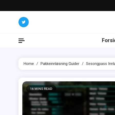
Skip
to
content
Forsi
Home
Pakkeinnløsning Guider
Sesongpass Innløs
16 MINS READ