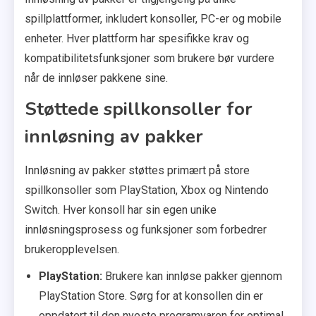
spillplattformer, inkludert konsoller, PC-er og mobile
enheter. Hver plattform har spesifikke krav og
kompatibilitetsfunksjoner som brukere bør vurdere
når de innløser pakkene sine.
Støttede spillkonsoller for
innløsning av pakker
Innløsning av pakker støttes primært på store
spillkonsoller som PlayStation, Xbox og Nintendo
Switch. Hver konsoll har sin egen unike
innløsningsprosess og funksjoner som forbedrer
brukeropplevelsen.
PlayStation:
Brukere kan innløse pakker gjennom
PlayStation Store. Sørg for at konsollen din er
oppdatert til den nyeste programvaren for optimal