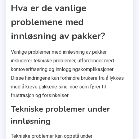
Hva er de vanlige
problemene med
innløsning av pakker?
Vanlige problemer med innløsning av pakker
inkluderer tekniske problemer, utfordringer med
kontoverifisering og innloggingskomplikasjoner.
Disse hindringene kan forhindre brukere fra å lykkes
med å kreve pakkene sine, noe som fører til
frustrasjon og forsinkelser.
Tekniske problemer under
innløsning
Tekniske problemer kan oppstå under