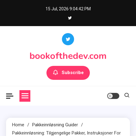
Skip
15 Jul, 2026
9:04:43 PM
to
content
bookofthedev.com
Subscribe
Home
Pakkeinnløsning Guider
Pakkeinnløsning: Tilgjengelige Pakker, Instruksjoner For