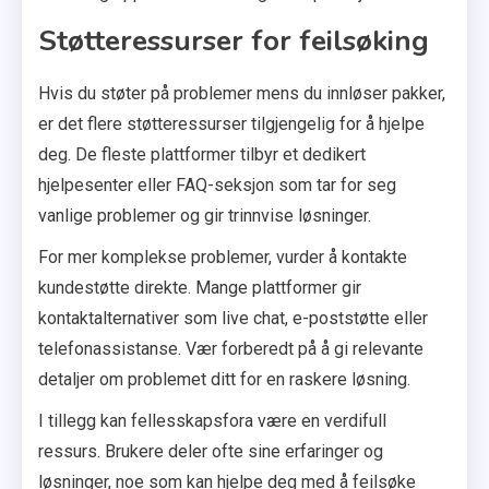
Støtteressurser for feilsøking
Hvis du støter på problemer mens du innløser pakker,
er det flere støtteressurser tilgjengelig for å hjelpe
deg. De fleste plattformer tilbyr et dedikert
hjelpesenter eller FAQ-seksjon som tar for seg
vanlige problemer og gir trinnvise løsninger.
For mer komplekse problemer, vurder å kontakte
kundestøtte direkte. Mange plattformer gir
kontaktalternativer som live chat, e-poststøtte eller
telefonassistanse. Vær forberedt på å gi relevante
detaljer om problemet ditt for en raskere løsning.
I tillegg kan fellesskapsfora være en verdifull
ressurs. Brukere deler ofte sine erfaringer og
løsninger, noe som kan hjelpe deg med å feilsøke