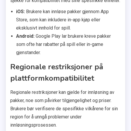
sjekke for kompatibilitet med sine spesifikke enheter.
iOS:
Brukere kan innløse pakker gjennom App
Store, som kan inkludere in-app kjøp eller
eksklusivt innhold for spill.
Android:
Google Play lar brukere kreve pakker
som ofte har rabatter på spill eller in-game
gjenstander.
Regionale restriksjoner på
plattformkompatibilitet
Regionale restriksjoner kan gjelde for innløsning av
pakker, noe som påvirker tilgjengelighet og priser.
Brukere bør verifisere de spesifikke vilkårene for sin
region for å unngå problemer under
innløsningsprosessen.