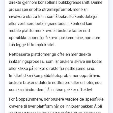
direkte gjennom konsollens butikkgrensesnitt. Denne
prosessen er ofte strømlinjeformet, men kan
involvere ekstra trinn som å bekrefte kontodetaljer
eller verifisere betalingsmetoder. I kontrast kan
mobile plattformer kreve at brukere laster ned
spesifikke apper for å kreve pakkene sine, noe som
kan legge til kompleksitet.
Nettbaserte plattformer gir ofte en mer direkte
innløsningsprosess, som lar brukere skrive inn koder
eller klikke på lenker direkte fra nettleserne sine.
Imidlertid kan kompatibilitetsproblemer oppstå hvis
brukere bruker utdaterte nettlesere eller enheter, noe
som kan hindre dem i å innløse pakker effektivt.
For å oppsummere, bør brukere vurdere de spesifikke
kravene til hver plattform når de innløser pakker. Å bli