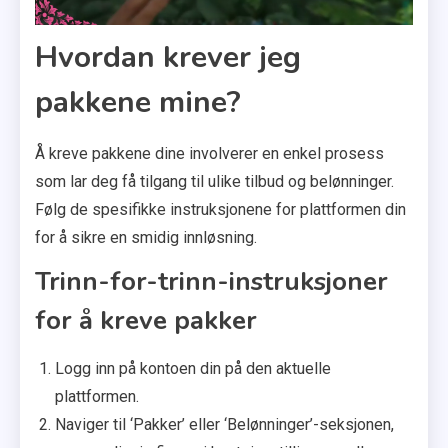
Hvordan krever jeg
pakkene mine?
Å kreve pakkene dine involverer en enkel prosess
som lar deg få tilgang til ulike tilbud og belønninger.
Følg de spesifikke instruksjonene for plattformen din
for å sikre en smidig innløsning.
Trinn-for-trinn-instruksjoner
for å kreve pakker
Logg inn på kontoen din på den aktuelle
plattformen.
Naviger til ‘Pakker’ eller ‘Belønninger’-seksjonen,