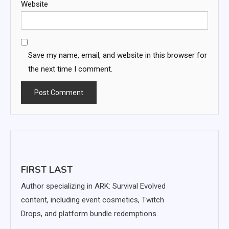
Website
Save my name, email, and website in this browser for
the next time I comment.
FIRST LAST
Author specializing in ARK: Survival Evolved
content, including event cosmetics, Twitch
Drops, and platform bundle redemptions.