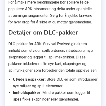
For å maksimere belønningene bør spillere følge
populære ARK-streamere og delta under spesielle
streamingarrangementer. Sørg for å sjekke kravene
for hver drop for å sikre at du mottar gjenstandene.
Detaljer om DLC-pakker
DLC-pakker for ARK: Survival Evolved gir ekstra
innhold som utvider spillverdenen, introduserer nye
skapninger og legger til spillmekanikker. Disse
pakkene inkluderer ofte nye kart, skapninger og
spillfunksjoner som forbedrer den totale opplevelsen.
Utvidelsespakker:
Store DLC-er som introduserer
nye miljøer og spill-elementer.
Innholdspakker:
Mindre pakker som legger til
spesifikke skapninger eller gjenstander.