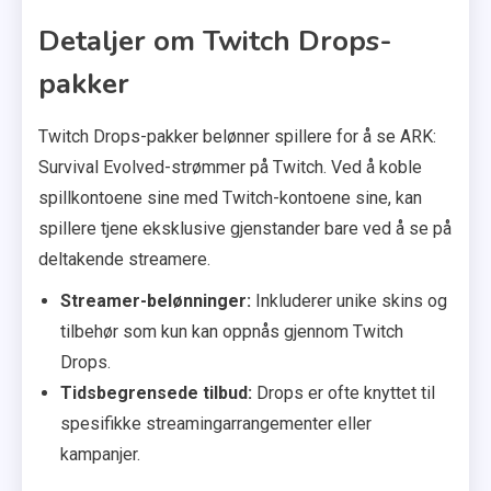
Detaljer om Twitch Drops-
pakker
Twitch Drops-pakker belønner spillere for å se ARK:
Survival Evolved-strømmer på Twitch. Ved å koble
spillkontoene sine med Twitch-kontoene sine, kan
spillere tjene eksklusive gjenstander bare ved å se på
deltakende streamere.
Streamer-belønninger:
Inkluderer unike skins og
tilbehør som kun kan oppnås gjennom Twitch
Drops.
Tidsbegrensede tilbud:
Drops er ofte knyttet til
spesifikke streamingarrangementer eller
kampanjer.