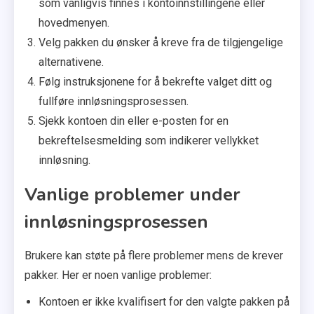
som vanligvis finnes i kontoinnstillingene eller
hovedmenyen.
Velg pakken du ønsker å kreve fra de tilgjengelige
alternativene.
Følg instruksjonene for å bekrefte valget ditt og
fullføre innløsningsprosessen.
Sjekk kontoen din eller e-posten for en
bekreftelsesmelding som indikerer vellykket
innløsning.
Vanlige problemer under
innløsningsprosessen
Brukere kan støte på flere problemer mens de krever
pakker. Her er noen vanlige problemer:
Kontoen er ikke kvalifisert for den valgte pakken på