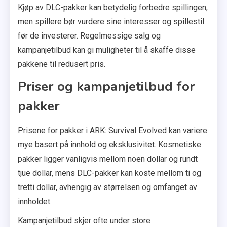
Kjøp av DLC-pakker kan betydelig forbedre spillingen,
men spillere bør vurdere sine interesser og spillestil
før de investerer. Regelmessige salg og
kampanjetilbud kan gi muligheter til å skaffe disse
pakkene til redusert pris.
Priser og kampanjetilbud for
pakker
Prisene for pakker i ARK: Survival Evolved kan variere
mye basert på innhold og eksklusivitet. Kosmetiske
pakker ligger vanligvis mellom noen dollar og rundt
tjue dollar, mens DLC-pakker kan koste mellom ti og
tretti dollar, avhengig av størrelsen og omfanget av
innholdet.
Kampanjetilbud skjer ofte under store