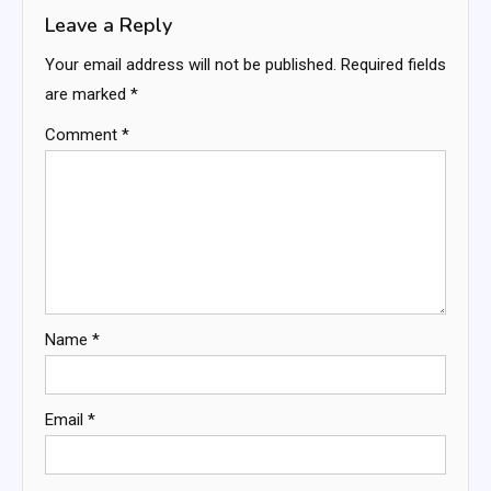
Leave a Reply
Your email address will not be published.
Required fields
are marked
*
Comment
*
Name
*
Email
*