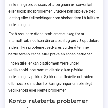
innløsningsprosessen, ofte på grunn av serverfeil
eller tilkoblingsproblemer. Brukere kan oppleve treg
lasting eller feilmeldinger som hindrer dem i å fullføre
innløsningen.
For å redusere disse problemene, sørg for at
internettforbindelsen din er stabil og prøv å oppdatere
siden. Hvis problemet vedvarer, vurder å tømme
nettleserens cache eller prøve en annen nettleser.
I noen tilfeller kan plattformen være under
vedlikehold, noe som midlertidig kan påvirke
innløsning av pakker. Sjekk den offisielle nettsiden
eller sosiale medier for kunngjøringer om planlagt
vedlikehold eller kjente problemer.
Konto-relaterte problemer