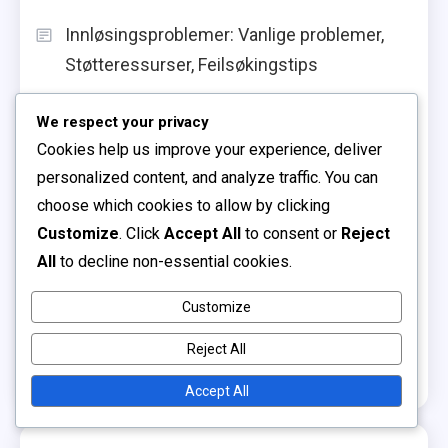
Innløsingsproblemer: Vanlige problemer,
Støtteressurser, Feilsøkingstips
Pakkepromoteringer: Nåværende tilbud,
We respect your privacy
Kvalifikasjonskriterier, Instruksjoner for krav
Cookies help us improve your experience, deliver
Hendelsesvarsler: Varslingsinnstillinger,
personalized content, and analyze traffic. You can
choose which cookies to allow by clicking
Deltakende kanaler, Påminnelser om krav
Customize
. Click
Accept All
to consent or
Reject
Sesongpass innløsning:
All
to decline non-essential cookies.
Kvalifikasjonskriterier, Innløsningsprosess,
Plattformspecifikasjoner
Customize
Pet Skin Claims: Artsvariasjoner, Krav til
Reject All
påstander, Sesongmessige hendelser
Accept All