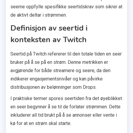
seerne oppfylle spesifikke seertidskrav som sikrer at
de aktivt deltar i strømmen.
Definisjon av seertid i
konteksten av Twitch
Seertid på Twitch refererer til den totale tiden en seer
bruker på å se på en strøm. Denne metrikken er
avgjørende for både streamere og seere, da den
indikerer engasjementsnivåer og kan påvirke
distribusjonen av belønninger som Drops.
I praktiske termer spores seertiden fra det øyeblikket
en seer begynner å se til de forlater strømmen. Dette
inkluderer all tid brukt på å se annonser eller vente i
kø for at en strøm skal starte.