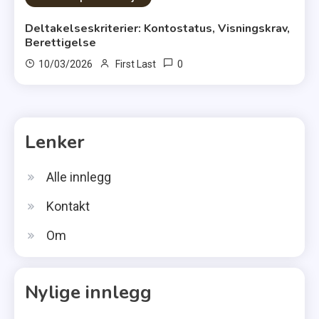
Deltakelseskriterier: Kontostatus, Visningskrav,
Berettigelse
0
10/03/2026
First Last
Lenker
Alle innlegg
Kontakt
Om
Nylige innlegg