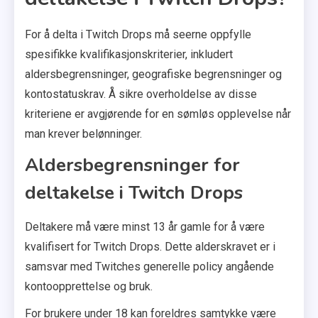
For å delta i Twitch Drops må seerne oppfylle
spesifikke kvalifikasjonskriterier, inkludert
aldersbegrensninger, geografiske begrensninger og
kontostatuskrav. Å sikre overholdelse av disse
kriteriene er avgjørende for en sømløs opplevelse når
man krever belønninger.
Aldersbegrensninger for
deltakelse i Twitch Drops
Deltakere må være minst 13 år gamle for å være
kvalifisert for Twitch Drops. Dette alderskravet er i
samsvar med Twitches generelle policy angående
kontoopprettelse og bruk.
For brukere under 18 kan foreldres samtykke være