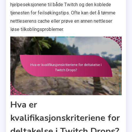
hjelpeseksjonene til både Twitch og den koblede
tjenesten for feilsøkingstips. Ofte kan det å tømme
nettleserens cache eller prøve en annen nettleser
løse tilkoblingsproblemer.
Hva er
kvalifikasjonskriteriene for
deltakelse i Twitch Drops?