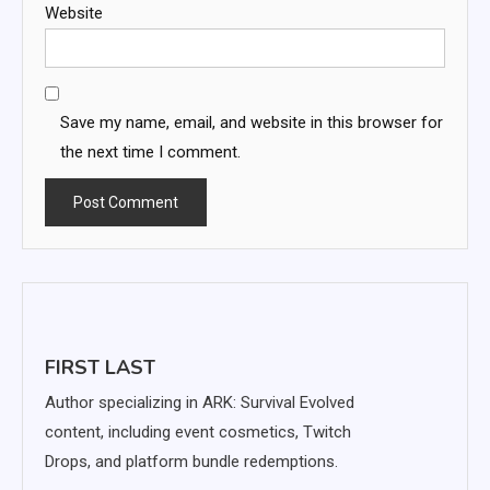
Website
Save my name, email, and website in this browser for
the next time I comment.
FIRST LAST
Author specializing in ARK: Survival Evolved
content, including event cosmetics, Twitch
Drops, and platform bundle redemptions.