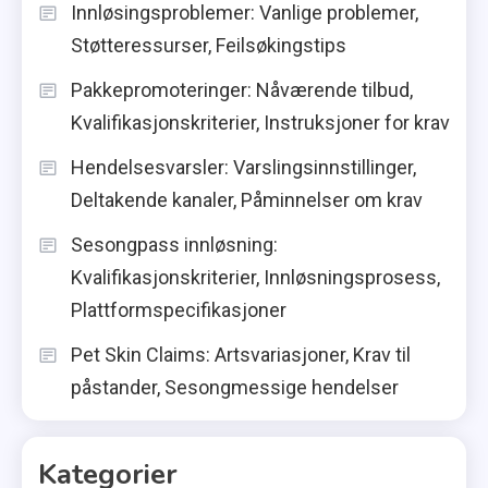
Innløsingsproblemer: Vanlige problemer,
Støtteressurser, Feilsøkingstips
Pakkepromoteringer: Nåværende tilbud,
Kvalifikasjonskriterier, Instruksjoner for krav
Hendelsesvarsler: Varslingsinnstillinger,
Deltakende kanaler, Påminnelser om krav
Sesongpass innløsning:
Kvalifikasjonskriterier, Innløsningsprosess,
Plattformspecifikasjoner
Pet Skin Claims: Artsvariasjoner, Krav til
påstander, Sesongmessige hendelser
Kategorier