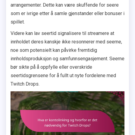
arrangementer. Dette kan være skuffende for seere
som er ivrige etter å samle gjenstander eller bonuser i
spillet.
Videre kan lav seertid signalisere til streamere at
innholdet deres kanskje ikke resonnerer med seerne,
noe som potensielt kan påvirke fremtidig
innholdsproduksjon og samfunnsengasjement. Seerne
bør sikte på å oppfylle eller overskride
seertidsgrensene for å fullt ut nyte fordelene med
Twitch Drops.