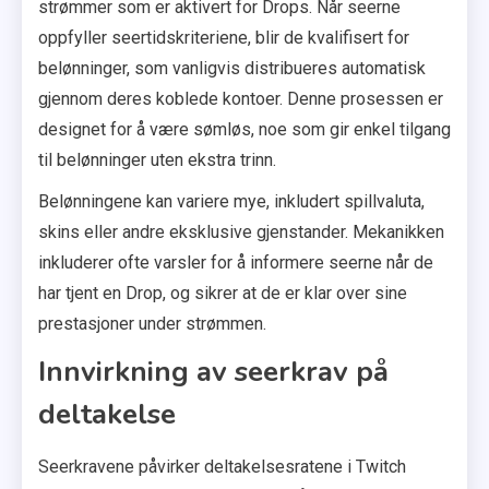
strømmer som er aktivert for Drops. Når seerne
oppfyller seertidskriteriene, blir de kvalifisert for
belønninger, som vanligvis distribueres automatisk
gjennom deres koblede kontoer. Denne prosessen er
designet for å være sømløs, noe som gir enkel tilgang
til belønninger uten ekstra trinn.
Belønningene kan variere mye, inkludert spillvaluta,
skins eller andre eksklusive gjenstander. Mekanikken
inkluderer ofte varsler for å informere seerne når de
har tjent en Drop, og sikrer at de er klar over sine
prestasjoner under strømmen.
Innvirkning av seerkrav på
deltakelse
Seerkravene påvirker deltakelsesratene i Twitch