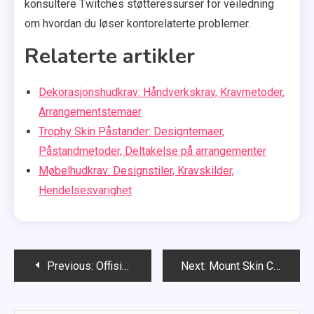
konsultere Twitches støtteressurser for veiledning
om hvordan du løser kontorelaterte problemer.
Relaterte artikler
Dekorasjonshudkrav: Håndverkskrav, Kravmetoder,
Arrangementstemaer
Trophy Skin Påstander: Designtemaer,
Påstandmetoder, Deltakelse på arrangementer
Møbelhudkrav: Designstiler, Kravskilder,
Hendelsesvarighet
Post
Previous:
Offisielle strømnedlastinger: Kvalifikasjonskriterier, Instruksjoner for krav, Hendelsesplaner
Next:
Mount Skin Claims: Estetiske temaer, Kilde til krav, Eksklusivitet for arrangementer
navigation