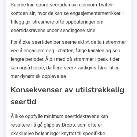
Seerne kan spore seertiden sin gjennom Twitch-
kontoen sin, hvor de kan se engasjementsmetrikker. I
tillegg gir streamere ofte oppdateringer om
seertidskravene under sendingene sine.
For å øke seertiden bør seerne aktivt delta i strømmer
ved å engasjere seg i chatten, følge kanalen og se i
lengre perioder. Å bli med på strømmer i peak-tider
kan også hjelpe, da flere seere vanligvis fører til en
mer dynamisk opplevelse.
Konsekvenser av utilstrekkelig
seertid
Å ikke oppfylle minimum seertidskravene kan
resultere i å gå glipp av Drops, som ofte er
eksklusive belønninger knyttet til spesifikke