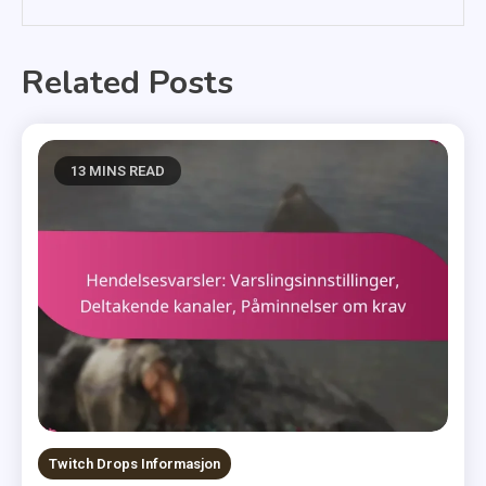
Related Posts
13 MINS READ
Twitch Drops Informasjon